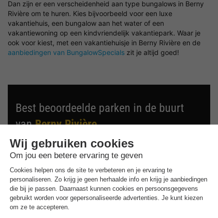
Dan zijn er een verscheidenheid aan type bungalows in Berny
Rivière om te huren. Kies bijvoorbeeld voor een luxe
vakantiehuis, een bungalow aan het water of een
vakantiewoning op een kindvriendelijk vakantiepark. Waar je
ook voor kiest, met een vakantiehuisje in Berny Rivière en de
aanbiedingen van BungalowSpecials
zit je altijd goed!
Best beoordeelde parken in de buurt
van
Berny Rivière
.
Ontdek de selectie van parken in de buurt van Berny
Rivière die door onze gasten als beste zijn beoordeeld