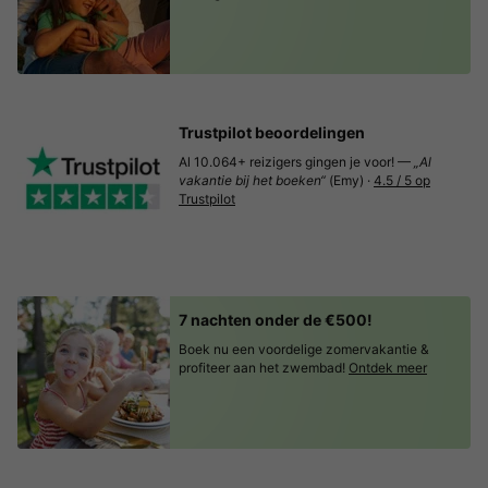
Trustpilot beoordelingen
Al 10.064+ reizigers gingen je voor! —
„Al
vakantie bij het boeken“
(Emy) ·
4.5 / 5 op
Trustpilot
7 nachten onder de €500!
Boek nu een voordelige zomervakantie &
profiteer aan het zwembad!
Ontdek meer