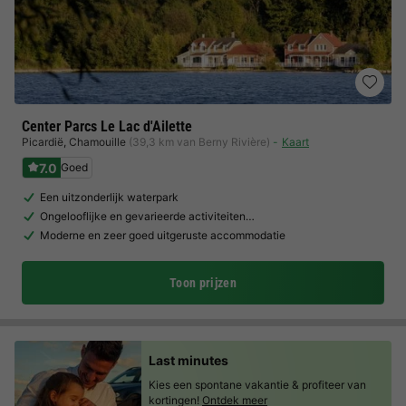
Center Parcs Le Lac d'Ailette
Picardië
,
Chamouille
(39,3 km van Berny Rivière)
Kaart
7.0
Goed
Een uitzonderlijk waterpark
Ongelooflijke en gevarieerde activiteiten…
Moderne en zeer goed uitgeruste accommodatie
Toon prijzen
Last minutes
Kies een spontane vakantie & profiteer van
kortingen!
Ontdek meer