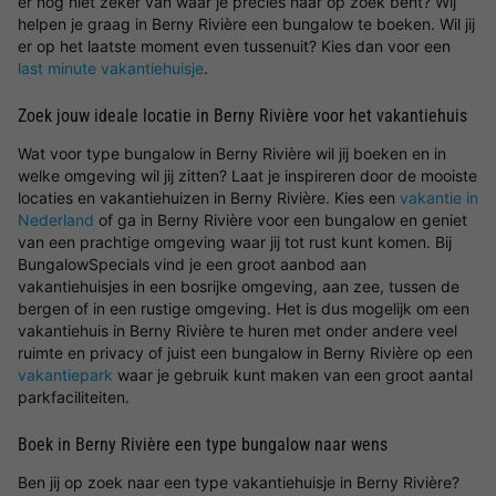
er nog niet zeker van waar je precies naar op zoek bent? Wij
helpen je graag in Berny Rivière een bungalow te boeken. Wil jij
er op het laatste moment even tussenuit? Kies dan voor een
last minute vakantiehuisje
.
Zoek jouw ideale locatie in Berny Rivière voor het vakantiehuis
Wat voor type bungalow in Berny Rivière wil jij boeken en in
welke omgeving wil jij zitten? Laat je inspireren door de mooiste
locaties en vakantiehuizen in Berny Rivière. Kies een
vakantie in
Nederland
of ga in Berny Rivière voor een bungalow en geniet
van een prachtige omgeving waar jij tot rust kunt komen. Bij
BungalowSpecials vind je een groot aanbod aan
vakantiehuisjes in een bosrijke omgeving, aan zee, tussen de
bergen of in een rustige omgeving. Het is dus mogelijk om een
vakantiehuis in Berny Rivière te huren met onder andere veel
ruimte en privacy of juist een bungalow in Berny Rivière op een
vakantiepark
waar je gebruik kunt maken van een groot aantal
parkfaciliteiten.
Boek in Berny Rivière een type bungalow naar wens
Ben jij op zoek naar een type vakantiehuisje in Berny Rivière?