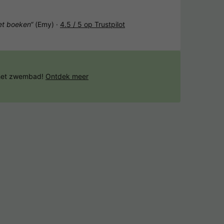
het boeken“
(Emy) ·
4.5 / 5 op Trustpilot
 het zwembad!
Ontdek meer