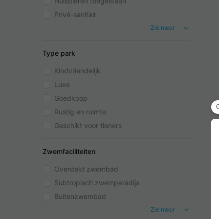
Huisdieren toegestaan
Privé-sanitair
Zie meer
Type park
Kindvriendelijk
Luxe
Goedkoop
Rustig en ruimte
Geschikt voor tieners
Zwemfaciliteiten
Overdekt zwembad
Subtropisch zwemparadijs
Buitenzwembad
Zie meer