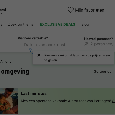
Mijn favorieten
es
Zoek op thema
EXCLUSIEVE DEALS
Blog
Wanneer vertrek je?
Hoeveel personen?
Kies een aankomstdatum om de prijzen weer
te geven
d'Amont
 omgeving
Sorteer op
Last minutes
Kies een spontane vakantie & profiteer van kortingen!
O