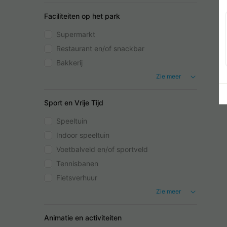
Faciliteiten op het park
Supermarkt
Restaurant en/of snackbar
Bakkerij
Zie meer
Sport en Vrije Tijd
Speeltuin
Indoor speeltuin
Voetbalveld en/of sportveld
Tennisbanen
Fietsverhuur
Zie meer
Animatie en activiteiten