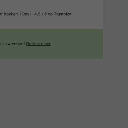
het boeken“
(Emy) ·
4.5 / 5 op Trustpilot
 het zwembad!
Ontdek meer