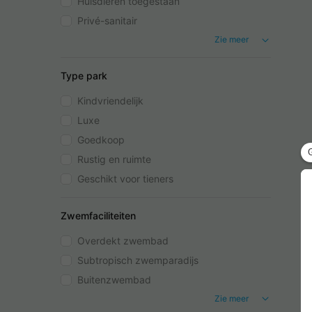
Huisdieren toegestaan
Privé-sanitair
Zie meer
Type park
Kindvriendelijk
Luxe
Goedkoop
Rustig en ruimte
Geschikt voor tieners
Zwemfaciliteiten
Overdekt zwembad
Subtropisch zwemparadijs
Buitenzwembad
Zie meer