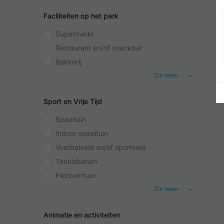
Faciliteiten op het park
Supermarkt
Restaurant en/of snackbar
Bakkerij
Zie meer
Sport en Vrije Tijd
Speeltuin
Indoor speeltuin
Voetbalveld en/of sportveld
Tennisbanen
Fietsverhuur
Zie meer
Animatie en activiteiten