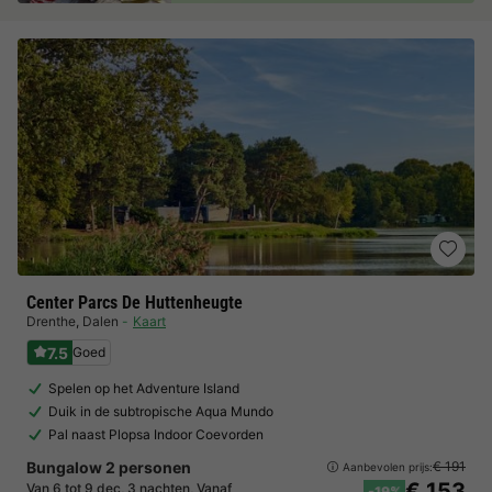
Center Parcs De Huttenheugte
Drenthe
,
Dalen
Kaart
7.5
Goed
Spelen op het Adventure Island
Duik in de subtropische Aqua Mundo
Pal naast Plopsa Indoor Coevorden
Bungalow 2 personen
€ 191
Aanbevolen prijs:
€ 153
Van 6 tot 9 dec, 3 nachten, Vanaf
-19%