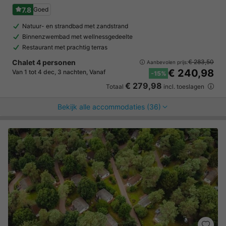
7.8
Goed
Natuur- en strandbad met zandstrand
Binnenzwembad met wellnessgedeelte
Restaurant met prachtig terras
Chalet 4 personen
€ 283,50
Aanbevolen prijs:
€ 240,98
Van 1 tot 4 dec, 3 nachten, Vanaf
-15%
€ 279,98
Totaal
incl. toeslagen
Bekijk alle accommodaties (36)