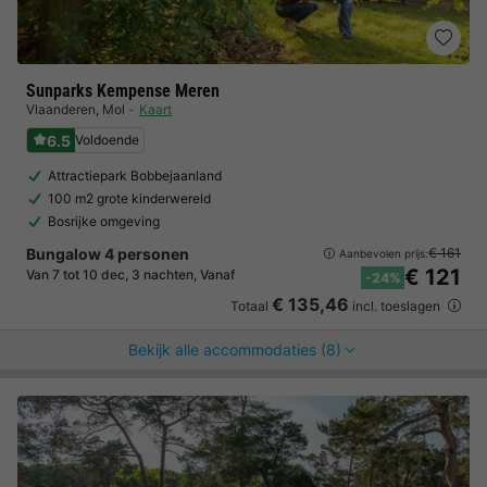
Sunparks Kempense Meren
Vlaanderen
,
Mol
Kaart
6.5
Voldoende
Attractiepark Bobbejaanland
100 m2 grote kinderwereld
Bosrijke omgeving
Bungalow 4 personen
€ 161
Aanbevolen prijs:
€ 121
Van 7 tot 10 dec, 3 nachten, Vanaf
-24%
€ 135,46
Totaal
incl. toeslagen
Bekijk alle accommodaties (8)