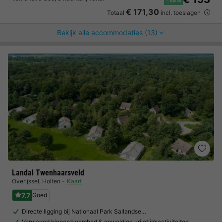
€ 171,30
Totaal
incl. toeslagen
Bekijk alle accommodaties (13)
Landal Twenhaarsveld
Overijssel
,
Holten
Kaart
7.7
Goed
Directe ligging bij Nationaal Park Sallandse…
Verwarmd binnenzwembad & geweldige vrijetijdsactiviteiten…