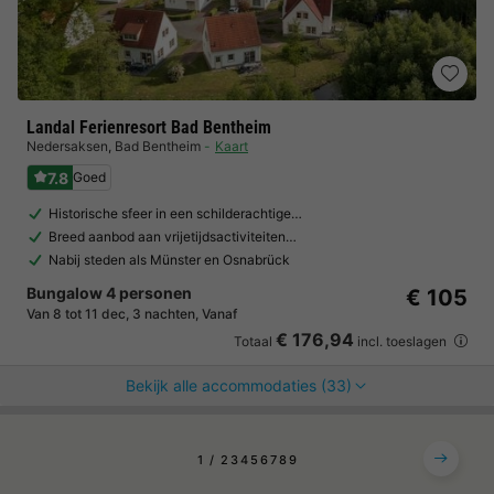
Landal Ferienresort Bad Bentheim
Nedersaksen
,
Bad Bentheim
Kaart
7.8
Goed
Historische sfeer in een schilderachtige…
Breed aanbod aan vrijetijdsactiviteiten…
Nabij steden als Münster en Osnabrück
Bungalow 4 personen
€ 105
Van 8 tot 11 dec, 3 nachten, Vanaf
€ 176,94
Totaal
incl. toeslagen
Bekijk alle accommodaties (33)
1
2
3
4
5
6
7
8
9