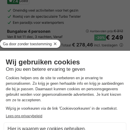
7.4
Goed
Oneindig veel activiteiten voor het gezin
Roetsj van de spectaculaire Turbo Twister
Een paradijs voor watersporters
Bungalow 4 personen
€ 312
Aanbevolen prijs:
€ 249
Van 8 tot 11 dec, 3 nachten, Vanaf
-20%
€ 278,46
Totaal
incl. toeslagen
Bekijk alle accommodaties (19)