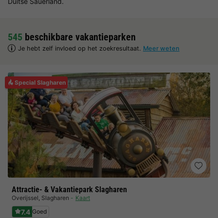
Duitse Sauerland.
545
beschikbare vakantieparken
Je hebt zelf invloed op het zoekresultaat.
Meer weten
Special Slagharen
Attractie- & Vakantiepark Slagharen
Overijssel
,
Slagharen
Kaart
7.4
Goed