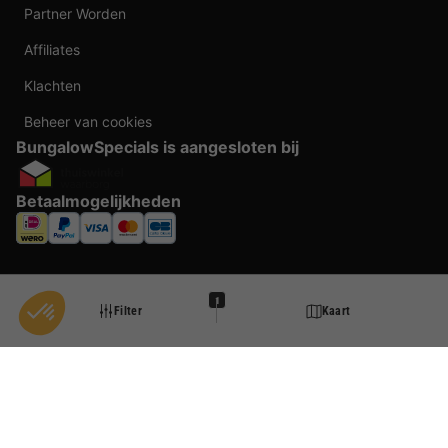
Partner Worden
Affiliates
Klachten
Beheer van cookies
BungalowSpecials is aangesloten bij
Betaalmogelijkheden
1
Filter
Kaart
Taal veranderen
Door te boeken bij BungalowSpecials profiteer je van meer dan 20 jaar ervaring en
een ruim aanbod aan vakantieverblijven. Alle prijzen zijn actuele vanaf prijzen en
worden per accommodatie o.b.v. plaats- en beschikbaarheid weergegeven. Deze
prijzen zijn inclusief btw en exclusief reserveringskosten, verplichte toeslagen per