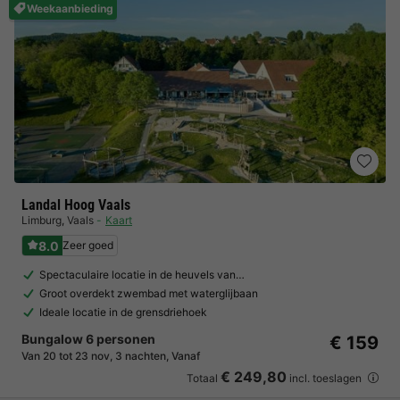
Weekaanbieding
Landal Hoog Vaals
Limburg
,
Vaals
Kaart
8.0
Zeer goed
Spectaculaire locatie in de heuvels van…
Groot overdekt zwembad met waterglijbaan
Ideale locatie in de grensdriehoek
Bungalow 6 personen
€ 159
Van 20 tot 23 nov, 3 nachten, Vanaf
€ 249,80
Totaal
incl. toeslagen