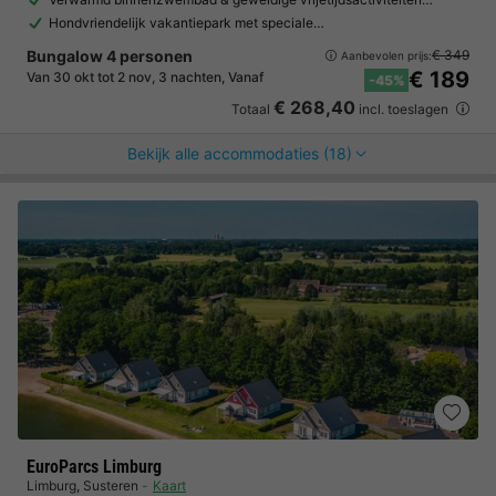
Hondvriendelijk vakantiepark met speciale…
Bungalow 4 personen
€ 349
Aanbevolen prijs:
€ 189
Van 30 okt tot 2 nov, 3 nachten, Vanaf
-45%
€ 268,40
Totaal
incl. toeslagen
Bekijk alle accommodaties (18)
EuroParcs Limburg
Limburg
,
Susteren
Kaart