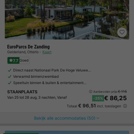
EuroParcs De Zanding
Gelderland
,
Otterlo
Kaart
7.7
Goed
Direct naast Nationaal Park De Hoge Veluwe…
Verwarmd binnenzwembad
Speeltuin binnen & buiten & entertainment…
STAANPLAATS
€ 115
Aanbevolen prijs:
€ 86,25
Van 25 tot 28 aug, 3 nachten, Vanaf
-25%
€ 96,51
Totaal
incl. toeslagen
Bekijk alle accommodaties (50)