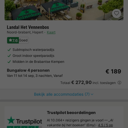
Landal Het Vennenbos
Noord-brabant
,
Hapert
Kaart
7.6
Goed
Subtropisch waterparadijs
Groot indoor speelparadijs
Midden in de Brabantse Kempen
Bungalow 4 personen
€ 189
Van 11 tot 14 sep, 3 nachten, Vanaf
€ 272,90
Totaal
incl. toeslagen
Bekijk alle accommodaties (7)
Trustpilot beoordelingen
Al 10.064+ reizigers gingen je voor! —
„Al
vakantie bij het boeken“
(Emy) ·
4.5 / 5 op