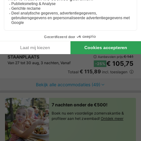
EuroParcs Zuiderzee
Flevoland
,
Biddinghuizen
Kaart
7.1
Goed
Direct aan het Veluwemeer
Tal van watersportmogelijkheden
Luxe vakantiehuizen
STAANPLAATS
€ 141
Aanbevolen prijs:
€ 105,75
Van 27 tot 30 aug, 3 nachten, Vanaf
-25%
€ 115,89
Totaal
incl. toeslagen
Bekijk alle accommodaties (49)
7 nachten onder de €500!
Boek nu een voordelige zomervakantie &
profiteer aan het zwembad!
Ontdek meer