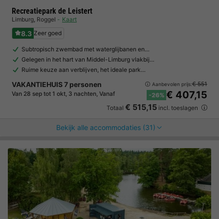
Recreatiepark de Leistert
Limburg
,
Roggel
Kaart
8.3
Zeer goed
Subtropisch zwembad met waterglijbanen en…
Gelegen in het hart van Middel-Limburg vlakbij…
Ruime keuze aan verblijven, het ideale park…
VAKANTIEHUIS 7 personen
€ 551
Aanbevolen prijs:
€ 407,15
Van 28 sep tot 1 okt, 3 nachten, Vanaf
-26%
€ 515,15
Totaal
incl. toeslagen
Bekijk alle accommodaties (31)