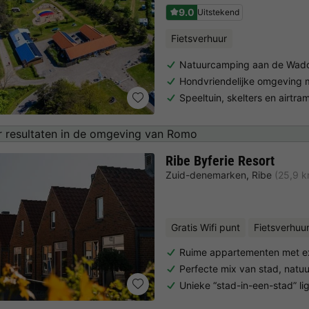
9.0
Uitstekend
Fietsverhuur
Natuurcamping aan de Wad
Hondvriendelijke omgeving 
Speeltuin, skelters en airtr
 resultaten in de omgeving van Romo
Ribe Byferie Resort
Zuid-denemarken
,
Ribe
(25,9 
Gratis Wifi punt
Fietsverhuu
Ruime appartementen met ex
Perfecte mix van stad, nat
Unieke “stad-in-een-stad” li