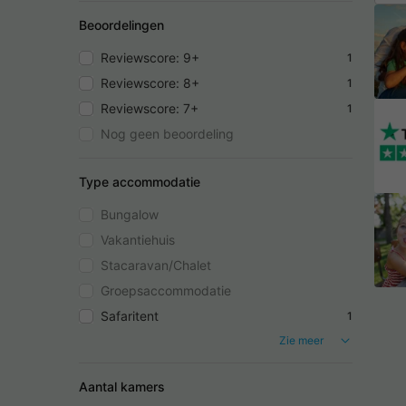
Beoordelingen
Reviewscore: 9+
1
Reviewscore: 8+
1
Reviewscore: 7+
1
Nog geen beoordeling
Type accommodatie
Bungalow
Vakantiehuis
Stacaravan/Chalet
Groepsaccommodatie
Safaritent
1
Zie meer
Aantal kamers