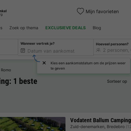
Mijn favorieten
es
Zoek op thema
EXCLUSIEVE DEALS
Blog
Wanneer vertrek je?
Hoeveel personen?
Kies een aankomstdatum om de prijzen weer
te geven
Romo
ng: 1 beste
Sorteer op
Vodatent Ballum Camping
Zuid-denemarken
,
Bredebro
(1