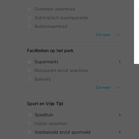
Overdekt zwembad
Subtropisch zwemparadijs
Buitenzwembad
Zie meer
Faciliteiten op het park
Supermarkt
1
Restaurant en/of snackbar
Bakkerij
Zie meer
Sport en Vrije Tijd
Speeltuin
1
Indoor speeltuin
Voetbalveld en/of sportveld
1