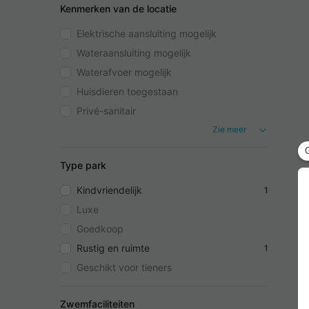
Kenmerken van de locatie
Elektrische aansluiting mogelijk
Wateraansluiting mogelijk
Waterafvoer mogelijk
Huisdieren toegestaan
Privé-sanitair
Zie meer
Type park
Kindvriendelijk
1
Luxe
Goedkoop
Rustig en ruimte
1
Geschikt voor tieners
Zwemfaciliteiten