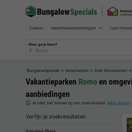
Zoeken
Vakantiebestemmingen
Last minut
Waar ga je heen?
>
>
>
BungalowSpecials
Denemarken
Zuid-Denemarken
Vakantieparken
Romo
en omgevi
aanbiedingen
Je hebt zelf invloed op het zoekresultaat.
Meer weten
Verfijn je zoekresultaten
Populaire filters