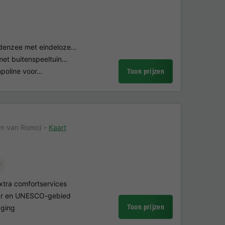
denzee met eindeloze…
met buitenspeeltuin…
ampoline voor…
Toon prijzen
km van Romo)
Kaart
r
tra comfortservices
uur en UNESCO-gebied
Toon prijzen
gging