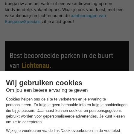
bungalow aan het water of een vakantiewoning op een
kindvriendelijk vakantiepark. Waar je ook voor kiest, met een
vakantiehuisje in Lichtenau en de
aanbiedingen van
BungalowSpecials
zit je altijd goed!
Best beoordeelde parken in de buurt
van
Lichtenau
.
Ontdek de selectie van parken in de buurt van Lichtenau
die door onze gasten als beste zijn beoordeeld