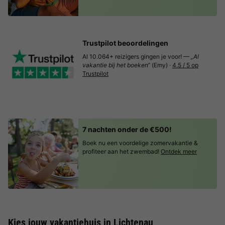
Trustpilot beoordelingen
Al 10.064+ reizigers gingen je voor! —
„Al
vakantie bij het boeken“
(Emy) ·
4.5 / 5 op
Trustpilot
7 nachten onder de €500!
Boek nu een voordelige zomervakantie &
profiteer aan het zwembad!
Ontdek meer
Kies jouw vakantiehuis in Lichtenau