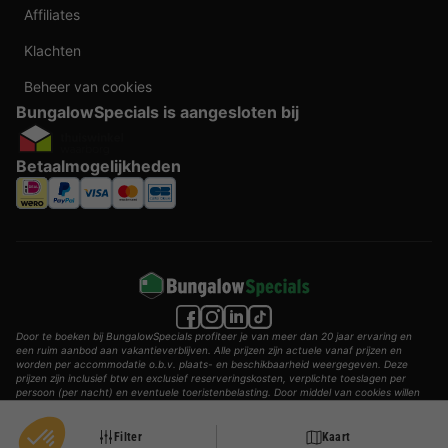
Affiliates
Klachten
Beheer van cookies
BungalowSpecials is aangesloten bij
Betaalmogelijkheden
Door te boeken bij BungalowSpecials profiteer je van meer dan 20 jaar ervaring en
een ruim aanbod aan vakantieverblijven. Alle prijzen zijn actuele vanaf prijzen en
worden per accommodatie o.b.v. plaats- en beschikbaarheid weergegeven. Deze
prijzen zijn inclusief btw en exclusief reserveringskosten, verplichte toeslagen per
persoon (per nacht) en eventuele toeristenbelasting. Door middel van cookies willen
wij je zo goed mogelijk van dienst zijn.
© 2002 - 2025 AddGuests B.V. Alle rechten voorbehouden.
Filter
Kaart