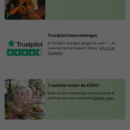
Trustpilot beoordelingen
Al 10.064+ reizigers gingen je voor! —
„Al
vakantie bij het boeken“
(Emy) ·
4.5 / 5 op
Trustpilot
7 nachten onder de €500!
Boek nu een voordelige zomervakantie &
profiteer aan het zwembad!
Ontdek meer