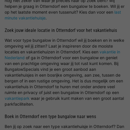
nog niet zeker van waar je precies naar op zoek bent? Wij
helpen je graag in Otterndorf een bungalow te boeken. Wil jij er
op het laatste moment even tussenuit? Kies dan voor een
last
minute vakantiehuisje
.
Zoek jouw ideale locatie in Otterndorf voor het vakantiehuis
Wat voor type bungalow in Otterndorf wil jij boeken en in welke
omgeving wil jij zitten? Laat je inspireren door de mooiste
locaties en vakantiehuizen in Otterndorf. Kies een
vakantie in
Nederland
of ga in Otterndorf voor een bungalow en geniet
van een prachtige omgeving waar jij tot rust kunt komen. Bij
BungalowSpecials vind je een groot aanbod aan
vakantiehuisjes in een bosrijke omgeving, aan zee, tussen de
bergen of in een rustige omgeving. Het is dus mogelijk om een
vakantiehuis in Otterndorf te huren met onder andere veel
ruimte en privacy of juist een bungalow in Otterndorf op een
vakantiepark
waar je gebruik kunt maken van een groot aantal
parkfaciliteiten.
Boek in Otterndorf een type bungalow naar wens
Ben jij op zoek naar een type vakantiehuisje in Otterndorf? Dan