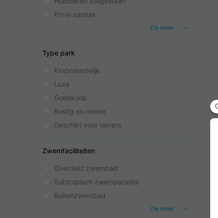
Huisdieren toegestaan
Privé-sanitair
Zie meer
Type park
Kindvriendelijk
Luxe
Goedkoop
Rustig en ruimte
Geschikt voor tieners
Zwemfaciliteiten
Overdekt zwembad
Subtropisch zwemparadijs
Buitenzwembad
Zie meer