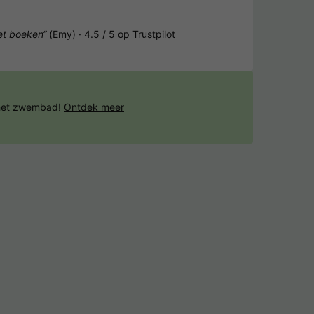
het boeken“
(Emy) ·
4.5 / 5 op Trustpilot
 het zwembad!
Ontdek meer