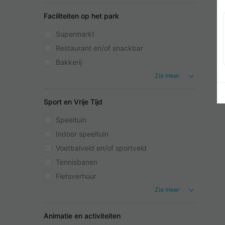
Faciliteiten op het park
Supermarkt
Restaurant en/of snackbar
Bakkerij
Zie meer
Sport en Vrije Tijd
Speeltuin
Indoor speeltuin
Voetbalveld en/of sportveld
Tennisbanen
Fietsverhuur
Zie meer
Animatie en activiteiten