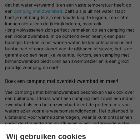
dat het water verwarmd is en een vaste temperatuur heeft op
een
camping met zwembad
. Zelfs als je uit het water stapt
hoef je niet bang te zijn een koude klap te krijgen. Ten slotte
kunnen niet alleen de (klein)kinderen, maar ook
(jong)volwassenen zich perfect vermaken op een camping met
een indoor zwembad. In de ochtend even heerlijk een paar
baantjes trekken in het warme water, lekker ontspannen in het
bubbelbad of ongestoord van de glijbanen af sjezen; het is de
garantie op een heerlijke vakantie. Kortom, een camping met
binnenzwembad biedt uren aan zwemplezier en is een groot
paradijs voor jong en oud!
Boek een camping met overdekt zwembad en meer!
Veel campings met binnenzwembad beschikken vaak ook over
een buitenbad. Ideaal, want een camping met zowel een indoor
zwembad als een buitenzwembad biedt de perfecte mix van
waterplezier voor alle weersomstandigheden. Het buitenbad is
uitstekend voor warme zomerdagen, waar je kunt ontspannen
onder de stralende zon en afkoelen in het verfrissende water.
Het binnenbad daarentegen zorgt voor plezier het hele jaar
door, ongeacht het seizoen. Of je nu wilt zonnebaden, spelen