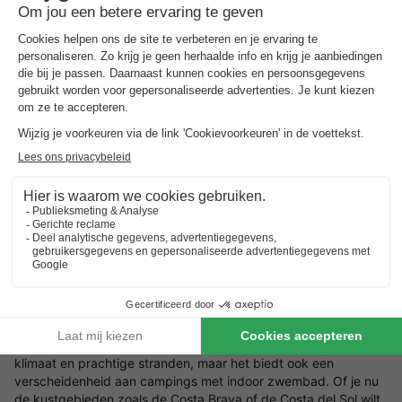
of gewoon ontspannen, campings met zowel een
binnenzwembad als een buitenzwembad bieden een diversiteit
aan waterpret voor het hele gezin. Ben je op zoek naar een
camping met binnenzwembad en glijbaan? Neem dan eens een
kijkje bij alle
campings in Frankrijk met zwemparadijs
.
Kies je bestemming voor een camping met
binnenzwembad
Er zijn talloze bestemmingen waar je een camping met groot
binnenzwembad kunt vinden. Een van de populairste
bestemmingen is
Nederland
. Ons landje heeft een groot aantal
campings met overdekt zwembad. Of je nu op zoek bent naar
een camping in de bossen, aan de kust of in de buurt van
steden, Nederland biedt diverse mogelijkheden. Als favoriete
bestemming voor kampeerliefhebbers, heeft ook
Frankrijk
een
breed scala aan campings met binnenzwembad. Van de
prachtige
Côte d'Azur
tot de charmante regio’s van de
Dordogne
en
Normandië
, je zult hier zeker een camping vinden
die aan je wensen voldoet.
Spanje
staat bekend om zijn warme
klimaat en prachtige stranden, maar het biedt ook een
verscheidenheid aan campings met indoor zwembad. Of je nu
de kustgebieden zoals de Costa Brava of de Costa del Sol wilt