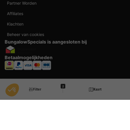
Partner Worden
Affiliates
Klachten
Beheer van cookies
BungalowSpecials is aangesloten bij
Betaalmogelijkheden
2
Filter
Kaart
Taal veranderen
Door te boeken bij BungalowSpecials profiteer je van meer dan 20 jaar ervaring en
een ruim aanbod aan vakantieverblijven. Alle prijzen zijn actuele vanaf prijzen en
worden per accommodatie o.b.v. plaats- en beschikbaarheid weergegeven. Deze
prijzen zijn inclusief btw en exclusief reserveringskosten, verplichte toeslagen per