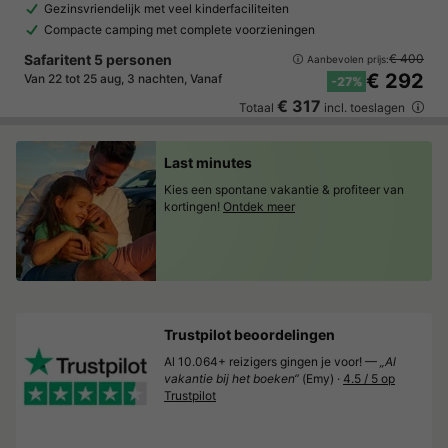
Gezinsvriendelijk met veel kinderfaciliteiten
Compacte camping met complete voorzieningen
Safaritent 5 personen
€ 400
Aanbevolen prijs:
€ 292
Van 22 tot 25 aug, 3 nachten, Vanaf
-27%
€ 317
Totaal
incl. toeslagen
Last minutes
Kies een spontane vakantie & profiteer van
kortingen!
Ontdek meer
Trustpilot beoordelingen
Al 10.064+ reizigers gingen je voor! —
„Al
vakantie bij het boeken“
(Emy) ·
4.5 / 5 op
Trustpilot