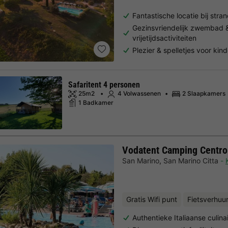
Fantastische locatie bij stra
Gezinsvriendelijk zwembad 
vrijetijdsactiviteiten
Plezier & spelletjes voor kin
Safaritent 4 personen
25m2
4 Volwassenen
2 Slaapkamers
1 Badkamer
Vodatent Camping Centro
San Marino
,
San Marino Citta
Gratis Wifi punt
Fietsverhuu
Authentieke Italiaanse culina