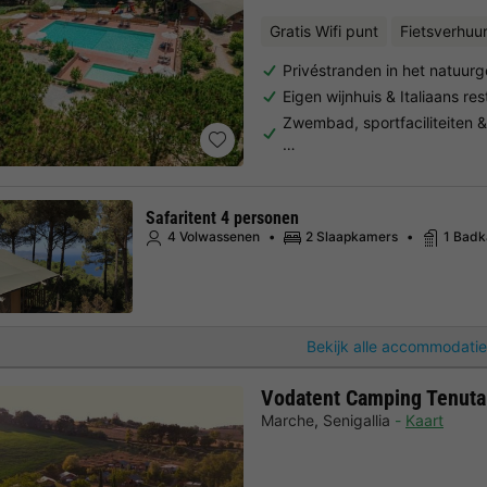
Gratis Wifi punt
Fietsverhuu
Privéstranden in het natuur
Eigen wijnhuis & Italiaans re
Zwembad, sportfaciliteiten &
…
Safaritent 4 personen
4 Volwassenen
2 Slaapkamers
1 Bad
Bekijk alle accommodatie
Vodatent Camping Tenuta T
Marche
,
Senigallia
Kaart