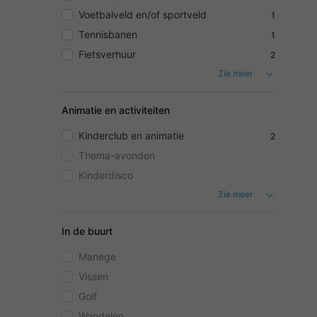
Voetbalveld en/of sportveld
1
Tennisbanen
1
Fietsverhuur
2
Zie meer
Animatie en activiteiten
Kinderclub en animatie
2
Thema-avonden
Kinderdisco
Zie meer
In de buurt
Manege
Vissen
Golf
Wandelen