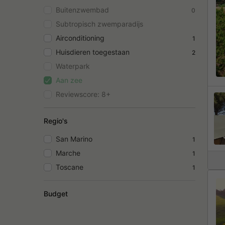
Buitenzwembad
0
Subtropisch zwemparadijs
Airconditioning
1
Huisdieren toegestaan
2
Waterpark
Aan zee
Reviewscore: 8+
Regio's
San Marino
1
Marche
1
Toscane
1
Budget