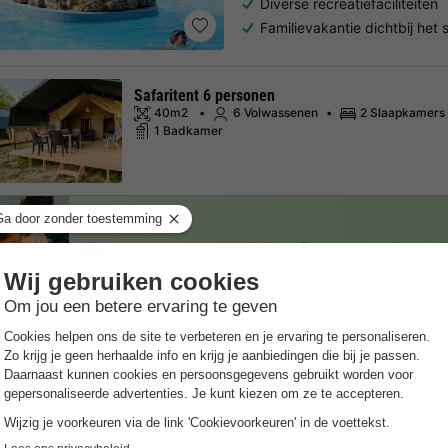
Diverse recreatiefaciliteiten
Familievakantie dichtbij het 
Safaritent 6 personen
40m2
6 Volwassenen
2 Slaapkamers
1 Badkamer
Last minutes
Kies een spontane vakantie & profiteer van kortingen!
O
Trustpilot beoordelingen
Al 10.064+ reizigers gingen je voor! —
„Al vakantie bij 
7 nachten onder de €500!