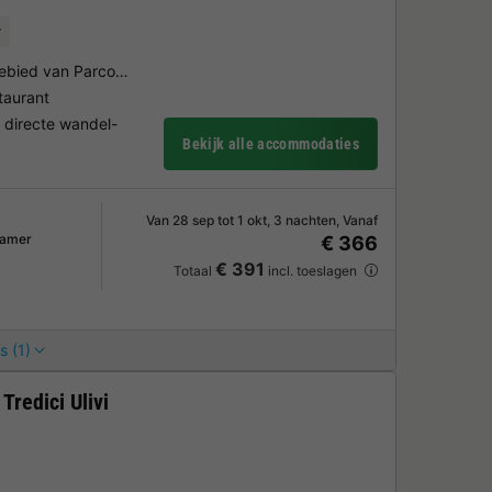
r
gebied van Parco…
staurant
 directe wandel-
Bekijk alle accommodaties
Van 28 sep tot 1 okt, 3 nachten, Vanaf
kamer
€ 366
€ 391
Totaal
incl. toeslagen
s (1)
redici Ulivi