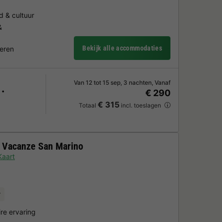
nd & cultuur
&
Bekijk alle accommodaties
deren
Van 12 tot 15 sep, 3 nachten, Vanaf
€ 290
€ 315
Totaal
incl. toeslagen
 Vacanze San Marino
Kaart
r
ire ervaring