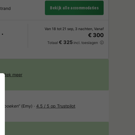
Bekijk alle accommodaties
strand
Van 18 tot 21 sep, 3 nachten, Vanaf
€ 300
€ 325
Totaal
incl. toeslagen
ntdek meer
het boeken“
(Emy) ·
4.5 / 5 op Trustpilot