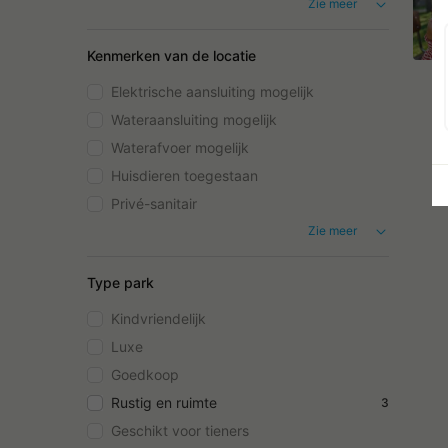
Zie meer
Kenmerken van de locatie
Elektrische aansluiting mogelijk
Wateraansluiting mogelijk
Waterafvoer mogelijk
Huisdieren toegestaan
Privé-sanitair
Zie meer
Type park
Kindvriendelijk
Luxe
Goedkoop
Rustig en ruimte
3
Geschikt voor tieners