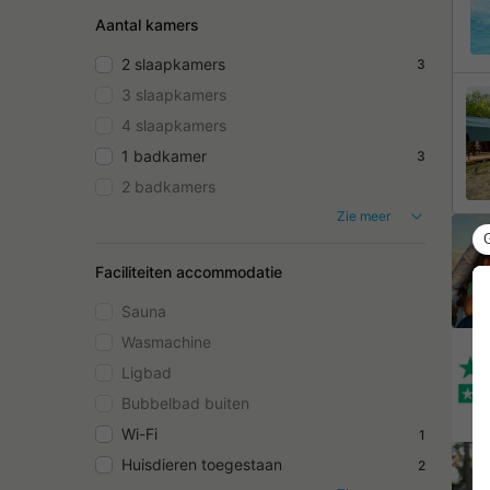
Aantal kamers
2 slaapkamers
3
3 slaapkamers
4 slaapkamers
1 badkamer
3
2 badkamers
Zie meer
Faciliteiten accommodatie
Sauna
Wasmachine
Ligbad
Bubbelbad buiten
Wi-Fi
1
Huisdieren toegestaan
2