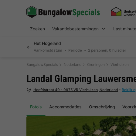
Zoeken
Vakantiebestemmingen
Last minut
Het Hogeland
Aankomstdatum
Periode
2 personen, 0 huisdier
BungalowSpecials
Nederland
Groningen
Vierhuizen
Landal Glamping Lauwersm
Hoofdstraat 49 - 9975 VR Vierhuizen, Nederland
-
Bekijk o
Foto's
Accommodaties
Omschrijving
Voorzi