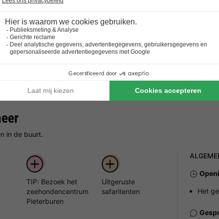
pleeg de details van de accommodatie voor de specifieke voorwaarden.
meer
 in de buurt.
ALGEME
Openi
TIP: Bezoek het
Uitgeruste
Het ge
zeehondencentrum
safaritenten
Pieterburen
Gespr