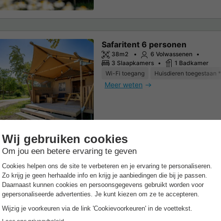
Safaritent 6 personen
38m2
6 Volwassenen
3 Slaapkamers
1 Badkamer
Wi-Fi toegang
Huisdieren toegestaan *
Meer weten
Safaritent 8 personen
53m2
8 Volwassenen
4 Slaapkamers
2 Badkamer
Huisdieren toegestaan *
Vriezer
Koe
Meer weten