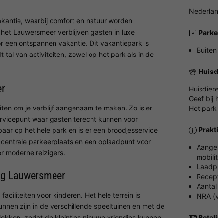
Nederla
kantie, waarbij comfort en natuur worden
het Lauwersmeer verblijven gasten in luxe
Parke
oor een ontspannen vakantie. Dit vakantiepark is
Buiten
t tal van activiteiten, zowel op het park als in de
Huisd
er
Huisdier
Geef bij 
eiten om je verblijf aangenaam te maken. Zo is er
Het park
rvicepunt waar gasten terecht kunnen voor
Prakt
kbaar op het hele park en is er een broodjesservice
n centrale parkeerplaats en een oplaadpunt voor
Aangep
or moderne reizigers.
mobilit
Laadpu
ing Lauwersmeer
Recept
Aantal
faciliteiten voor kinderen. Het hele terrein is
NRA (v
 kunnen zijn in de verschillende speeltuinen en met de
plekken, zodat de kleintjes nieuwe vriendjes kunnen
Betal