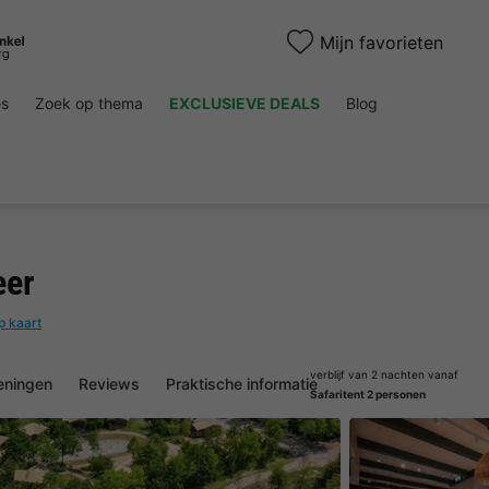
Mijn favorieten
es
Zoek op thema
EXCLUSIEVE DEALS
Blog
eer
p kaart
verblijf van 2 nachten vanaf
eningen
Reviews
Praktische informatie
Safaritent 2 personen