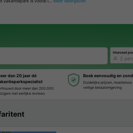
 vakantiepark is vooral i...
Meer weergeven
Hoeveel pe
eer dan 20 jaar dé
Boek eenvoudig en zond
akantieparkspecialist
Duidelijke prijzen, moeiteloo
veilige betaalomgeving
rtrouwd door meer dan 200.000
izigers met eerlijke reviews
faritent