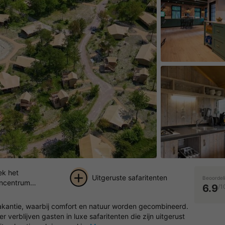
ek het
Uitgeruste safaritenten
Beoordel
ncentrum
6.9
/1
en
+ 18
akantie, waarbij comfort en natuur worden gecombineerd.
foto's
verblijven gasten in luxe safaritenten die zijn uitgerust