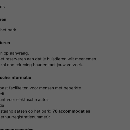
nds
ren
 het park
ieren
en op aanvraag.
het reserveren aan dat je huisdieren wilt meenemen.
 zal dan rekening houden met jouw verzoek.
ische informatie
ast faciliteiten voor mensen met beperkte
eit
nt voor elektrische auto's
ie
 staanplaatsen op het park:
76 accommodaties
erhuurregistratienummer):
ingsvoorwaarden