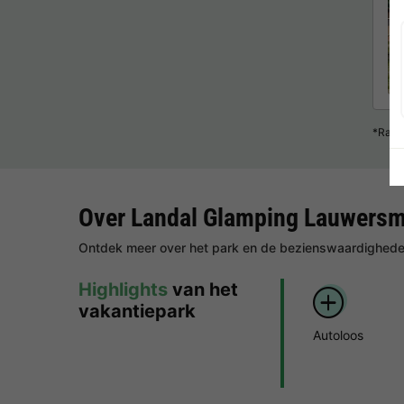
*Raad
Over Landal Glamping Lauwers
Ontdek meer over het park en de bezienswaardigheden
Highlights
van het
vakantiepark
Autoloos