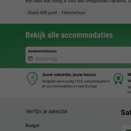
met alles wat nodig is voor een ontspannen vakantie. Dit
Gratis Wifi punt
Fietsverhuur
Bekijk alle accommodaties
Aankomstdatum
Jouw vakantie, jouw keuze
M
v
Vergelijk eenvoudig 1500 vakantieparken
en accommodaties in heel Europa
Ve
re
Verfijn je selectie
Sa
Budget