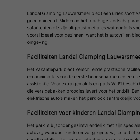
Landal Glamping Lauwersmeer biedt een uniek soort va
gecombineerd. Midden in het prachtige landschap van 
safaritenten die zijn uitgerust met alles wat nodig is v
vooral ideaal voor gezinnen, want het is autovrij en bied
omgeving.
Faciliteiten Landal Glamping Lauwersme
Het vakantiepark biedt verschillende praktische facilit
een minimarkt voor de eerste boodschappen en een se
assistentie. Voor extra gemak is er gratis Wi-Fi beschi
die vers gebakken broodjes levert voor het ontbijt. Ee
elektrische auto's maken het park ook aantrekkelijk vo
Faciliteiten voor kinderen Landal Glamp
Het park is bijzonder gezinsvriendelijk met zijn speciale 
autovrij, waardoor kinderen veilig zijn terwijl ze actief
speeltoestellen. Tussen de safaritenten zijn veel speel