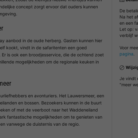
ndelijke concept zorgt ervoor dat ouders kunnen
De betal
omgeving.
Na het a
en een fa
er
Let op: 
verblijf 
way aanbod in de oude herberg. Gasten kunnen hier
elf kookt, vindt in de safaritenten een goed
Voor meer
pagina
.
. Er is ook een broodjesservice, die de ochtend zoet
hillende mogelijkheden om de regionale keuken in
Wijzi
Je vindt
meer
"meer we
urliefhebbers en avonturiers. Het Lauwersmeer, een
weilanden en bossen. Bezoekers kunnen in de buurt
eken of met de veerboot naar het Waddeneiland
park fantastische mogelijkheden om te genieten van
men vanwege de duisternis van de regio.