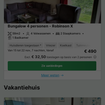
Bungalow 4 personen - Robinson X
59m2
4 Volwassenen
2 Slaapkamers
1 Badkamer
Huisdieren toegestaan *
Vriezer
Koelkast
Tuinmeubelen
Park
Van 15 tot 22 nov, 7 nachten, Vanaf
€ 490
€ 32,50
Excl.
toeslagen op basis van 2 personen
Zie aanbiedingen
Meer weten
Vakantiehuis