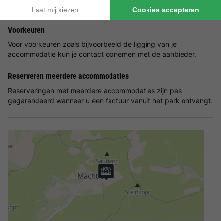
aangeboden, dit hangt af van de bezetting op het park
Voorkeuren
Voor voorkeuren zoals bijvoorbeeld de ligging van je
accommodatie kun je contact opnemen met de aanbieder.
Reserveren meerdere accommodaties
Reserveringen met meerdere accommodaties zijn pas
gegarandeerd wanneer u een factuur vanuit het park ontvangt.