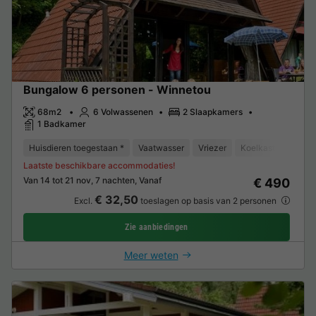
Bungalow 6 personen - Winnetou
68m2
6 Volwassenen
2 Slaapkamers
1 Badkamer
Huisdieren toegestaan *
Vaatwasser
Vriezer
Koelkast
Tuinm
Laatste beschikbare accommodaties!
Van 14 tot 21 nov, 7 nachten, Vanaf
€ 490
€ 32,50
Excl.
toeslagen op basis van 2 personen
Zie aanbiedingen
Meer weten