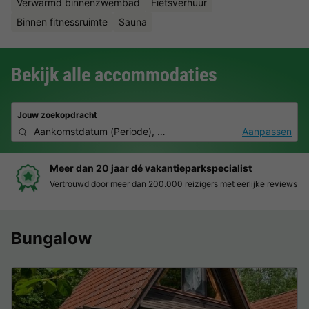
Verwarmd binnenzwembad
Fietsverhuur
Binnen fitnessruimte
Sauna
Bekijk alle accommodaties
Jouw zoekopdracht
Aankomstdatum
(
Periode
),
2 personen, 0 huisdier
Aanpassen
ialist
Boek eenvoudig en zonder stress
et eerlijke reviews
Duidelijke prijzen, moeiteloos boeken en vei
Bungalow