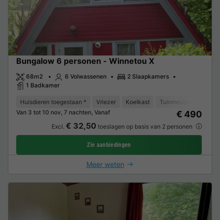
Bungalow 6 personen - Winnetou X
68m2
6 Volwassenen
2 Slaapkamers
1 Badkamer
Huisdieren toegestaan *
Vriezer
Koelkast
Tuinmeubelen
TV
Van 3 tot 10 nov, 7 nachten, Vanaf
€ 490
€ 32,50
Excl.
toeslagen op basis van 2 personen
Zie aanbiedingen
Meer weten