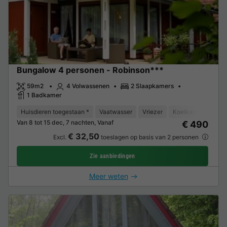
Bungalow 4 personen - Robinson***
59m2
4 Volwassenen
2 Slaapkamers
1 Badkamer
Huisdieren toegestaan *
Vaatwasser
Vriezer
Koelkast
Tuinm
Van 8 tot 15 dec, 7 nachten, Vanaf
€ 490
€ 32,50
Excl.
toeslagen op basis van 2 personen
Zie aanbiedingen
Meer weten