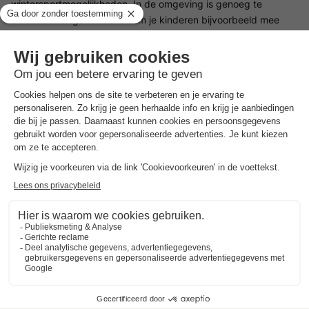
wintersportmogelijkheden. In de omgeving is genoeg te
beleven voor gezinnen. Neem je kinderen bijvoorbeeld mee
naar de binnenspeeltuin van Biberino, het minipark of de
zomerrodelbaan. Ook de vele musea zijn een bezoek waard.
Na een lange dag kun je ontspannen in een van de
nabijgelegen sauna's.
Goed om
te weten
Energiekosten
De energiekosten worden aan het einde van het verblijf
berekend. De kosten bedragen EUR. 0,60 per Kilowatt voor
stroom. De kosten voor gas bedragen EUR 3,60 per m3.
Check-in
Mocht u eerder willen inchecken, geeft u dit dan a.u.b. aan bij
uw reservering.
Faciliteiten/services
Faciliteiten/services kunnen gesloten zijn/beperkt worden