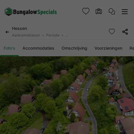
Hessen
Aankomstdatum
Periode
2 personen, 0 huisdier
Foto's
Accommodaties
Omschrijving
Voorzieningen
R