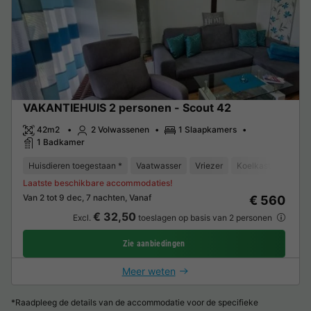
VAKANTIEHUIS 2 personen - Scout 42
42m2
2 Volwassenen
1 Slaapkamers
1 Badkamer
Huisdieren toegestaan *
Vaatwasser
Vriezer
Koelkast
Tuinm
Laatste beschikbare accommodaties!
Van 2 tot 9 dec, 7 nachten, Vanaf
€ 560
€ 32,50
Excl.
toeslagen op basis van 2 personen
Zie aanbiedingen
Meer weten
*Raadpleeg de details van de accommodatie voor de specifieke