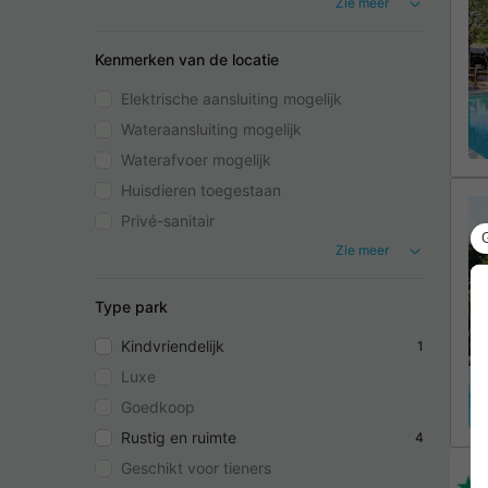
Zie meer
Kenmerken van de locatie
Elektrische aansluiting mogelijk
Wateraansluiting mogelijk
Waterafvoer mogelijk
Huisdieren toegestaan
Privé-sanitair
Zie meer
Type park
Kindvriendelijk
1
Luxe
Goedkoop
Rustig en ruimte
4
Geschikt voor tieners