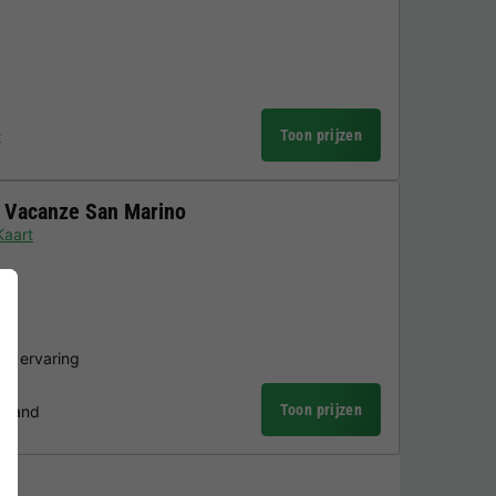
Toon prijzen
t
 Vacanze San Marino
Kaart
r
ire ervaring
Toon prijzen
strand