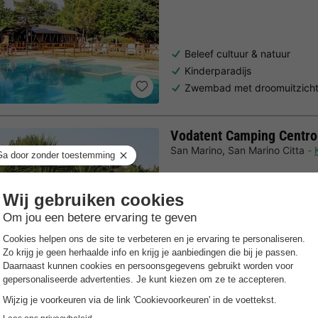
Beleef cultuur & natuur
Kinderparadijs
Zwembad met droomuitzich
Vodatent Camping Centro
San Marino
,
San Marino Citta
Gratis Wifi punt
Fietsverhuu
Authentieke Italiaanse culina
Diverse recreatiefaciliteiten
Familievakantie dichtbij het 
Trustpilot beoordelingen