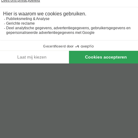
Al 10.064+ reizigers gingen je voor! —
„Al vakantie bij 
7 nachten onder de €500!
Boek nu een voordelige zomervakantie & profiteer aan