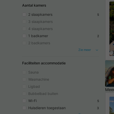
Aantal kamers
2 slaapkamers
5
3 slaapkamers
4 slaapkamers
1 badkamer
2
2 badkamers
Zie meer
Faciliteiten accommodatie
Sauna
Wasmachine
Ligbad
Meer
Bubbelbad buiten
Wi-Fi
5
Huisdieren toegestaan
3