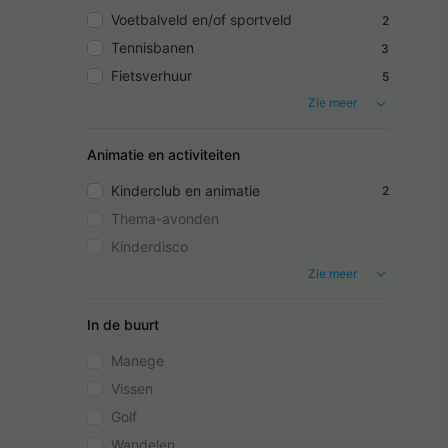
Voetbalveld en/of sportveld
2
Tennisbanen
3
Fietsverhuur
5
Zie meer
Animatie en activiteiten
Kinderclub en animatie
2
Thema-avonden
Kinderdisco
Zie meer
In de buurt
Manege
Vissen
Golf
Wandelen