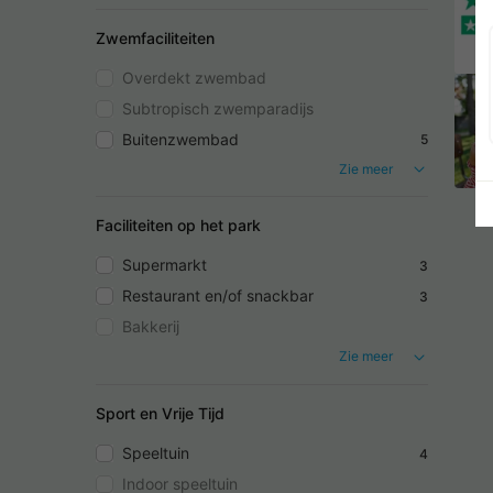
Zwemfaciliteiten
Overdekt zwembad
Subtropisch zwemparadijs
Buitenzwembad
5
Zie meer
Faciliteiten op het park
Supermarkt
3
Restaurant en/of snackbar
3
Bakkerij
Zie meer
Sport en Vrije Tijd
Speeltuin
4
Indoor speeltuin