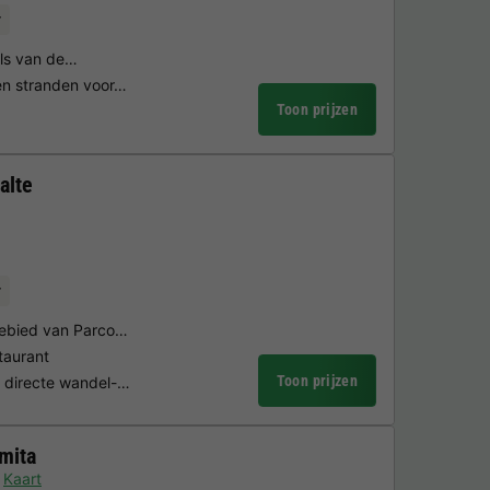
r
els van de…
en stranden voor…
Toon prijzen
alte
r
gebied van Parco…
staurant
Toon prijzen
& directe wandel-…
mita
Kaart