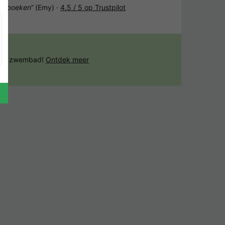
het boeken“
(Emy) ·
4.5 / 5 op Trustpilot
 het zwembad!
Ontdek meer