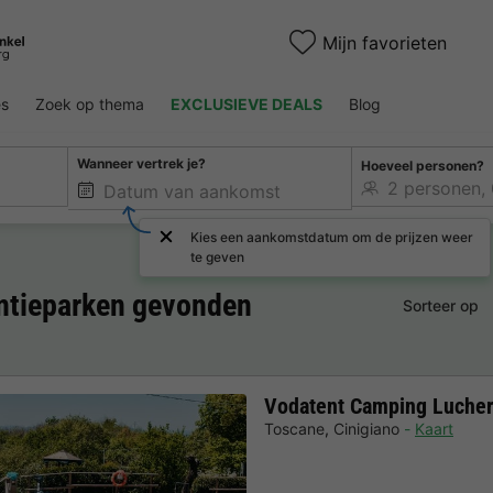
Mijn favorieten
es
Zoek op thema
EXCLUSIEVE DEALS
Blog
Wanneer vertrek je?
Hoeveel personen?
Kies een aankomstdatum om de prijzen weer
te geven
antieparken gevonden
Sorteer op
Vodatent Camping Lucher
Toscane
,
Cinigiano
Kaart