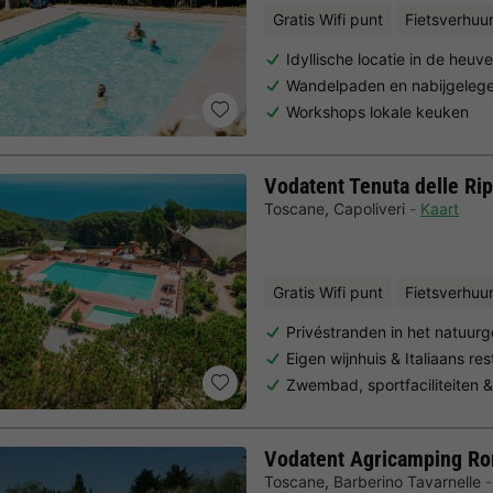
Gratis Wifi punt
Fietsverhuu
Idyllische locatie in de heuv
Wandelpaden en nabijgeleg
Workshops lokale keuken
Vodatent Tenuta delle Rip
Toscane
,
Capoliveri
Kaart
Gratis Wifi punt
Fietsverhuu
Privéstranden in het natuur
Eigen wijnhuis & Italiaans re
Zwembad, sportfaciliteiten 
Vodatent Agricamping Ro
Toscane
,
Barberino Tavarnelle