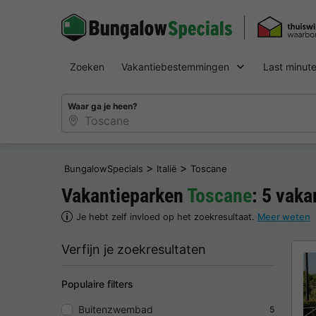
Zoeken
Vakantiebestemmingen
Last minut
Waar ga je heen?
>
>
BungalowSpecials
Italië
Toscane
Vakantieparken
Toscane
: 5 vak
Je hebt zelf invloed op het zoekresultaat.
Meer weten
Verfijn je zoekresultaten
Populaire filters
Buitenzwembad
5