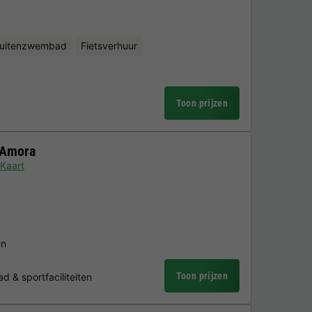
uitenzwembad
Fietsverhuur
Toon prijzen
'Amora
Kaart
en
Toon prijzen
& sportfaciliteiten