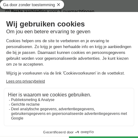
Beste aanbieding
voor 3 overnachtingen
Center Parcs Les Bois-Francs
Frankrijk
-
Haute normandië
-
Les barils
€ 313
Beste aanbieding
-15%
€ 266
Vakantieparken met zwembad in
Haute Normandië
Beste aanbieding
voor 3 overnachtingen
Center Parcs Les Bois-Francs