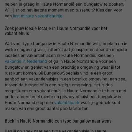
helpen je graag in Haute Normandië een bungalow te boeken.
Wil jij er op het laatste moment even tussenuit? Kies dan voor
een
last minute vakantiehuisje
.
Zoek jouw ideale locatie in Haute Normandië voor het
vakantiehuis
Wat voor type bungalow in Haute Normandië wil jij boeken en in
welke omgeving wil jij zitten? Laat je inspireren door de mooiste
locaties en vakantiehuizen in Haute Normandië. Kies een
vakantie in Nederland
of ga in Haute Normandië voor een
bungalow en geniet van een prachtige omgeving waar jij tot
rust kunt komen. Bij BungalowSpecials vind je een groot
aanbod aan vakantiehuisjes in een bosrijke omgeving, aan zee,
tussen de bergen of in een rustige omgeving. Het is dus
mogelijk om een vakantiehuis in Haute Normandië te huren met
onder andere veel ruimte en privacy of juist een bungalow in
Haute Normandië op een
vakantiepark
waar je gebruik kunt
maken van een groot aantal parkfaciliteiten.
Boek in Haute Normandië een type bungalow naar wens
Ben jij op zoek naar een type vakantiehuisje in Haute