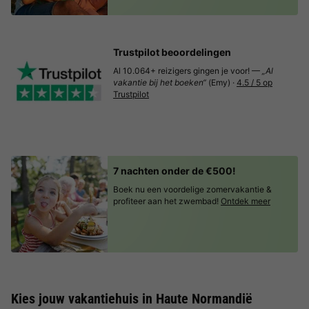
Trustpilot beoordelingen
Al 10.064+ reizigers gingen je voor! —
„Al
vakantie bij het boeken“
(Emy) ·
4.5 / 5 op
Trustpilot
7 nachten onder de €500!
Boek nu een voordelige zomervakantie &
profiteer aan het zwembad!
Ontdek meer
Kies jouw vakantiehuis in Haute Normandië