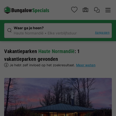
Waar ga je heen?
Aanpassen
Haute Normandië
Elke verblijfsduur
Vakantieparken
Haute Normandië
: 1
vakantieparken gevonden
Je hebt zelf invloed op het zoekresultaat.
Meer weten