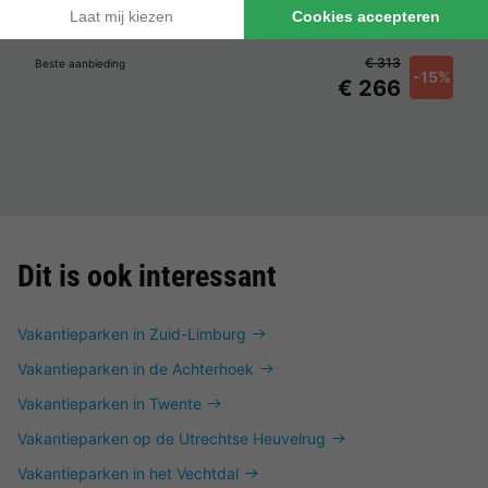
Frankrijk
-
Haute normandië
-
Les barils
€ 313
Beste aanbieding
-15%
€ 266
Dit is ook interessant
Vakantieparken in Zuid-Limburg
Vakantieparken in de Achterhoek
Vakantieparken in Twente
Vakantieparken op de Utrechtse Heuvelrug
Vakantieparken in het Vechtdal