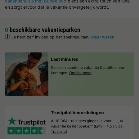
vakantiehuisje met bubbelbad
biedt een extra touch van luxe
en zorgt ervoor dat je vakantie onvergetelijk wordt.
0
beschikbare vakantieparken
Je hebt zelf invloed op het zoekresultaat.
Meer weten
Last minutes
Kies een spontane vakantie & profiteer van
kortingen!
Ontdek meer
Trustpilot beoordelingen
Al 10.064+ reizigers gingen je voor! —
„Al
vakantie bij het boeken“
(Emy) ·
4.5 / 5 op
Trustpilot