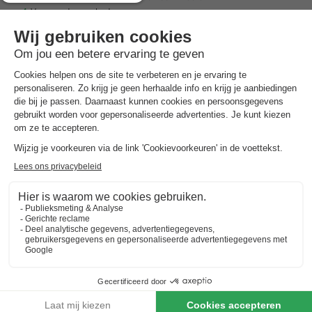
Verwarmd zwembad
Safaritent 6 personen
€ 185
Aanbevolen prijs:
€ 155
Van 16 tot 19 sep, 3 nachten, Vanaf
-16%
€ 198
Totaal
incl. toeslagen
Bekijk alle accommodaties (2)
Trustpilot beoordelingen
Al 10.064+ reizigers gingen je voor! —
„Al
vakantie bij het boeken“
(Emy) ·
4.5 / 5 op
Trustpilot
7 nachten onder de €500!
Boek nu een voordelige zomervakantie &
profiteer aan het zwembad!
Ontdek meer