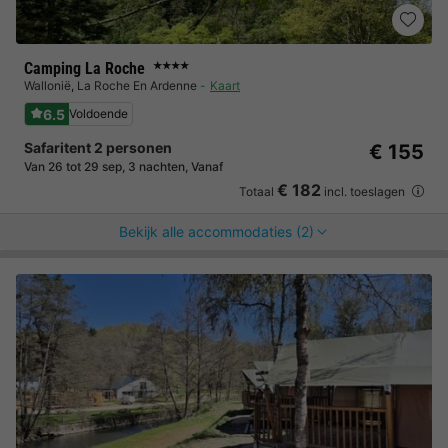
Camping La Roche
★★★★
Wallonië
,
La Roche En Ardenne
Kaart
6.5
Voldoende
Safaritent 2 personen
€ 155
Van 26 tot 29 sep, 3 nachten, Vanaf
€ 182
Totaal
incl. toeslagen
Bekijk alle accommodaties (2)