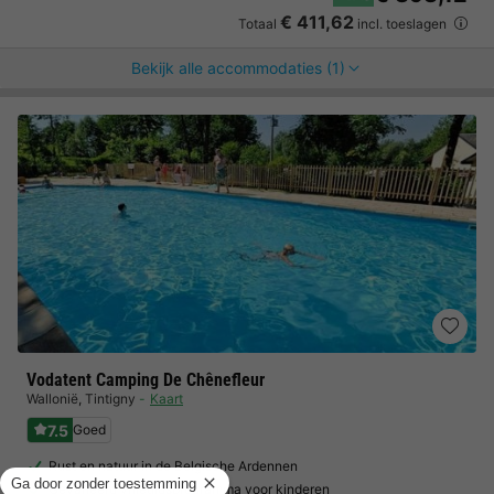
€ 411,62
Totaal
incl. toeslagen
Bekijk alle accommodaties (1)
Vodatent Camping De Chênefleur
Wallonië
,
Tintigny
Kaart
7.5
Goed
Rust en natuur in de Belgische Ardennen
Gevarieerd vrijetijdsprogramma voor kinderen