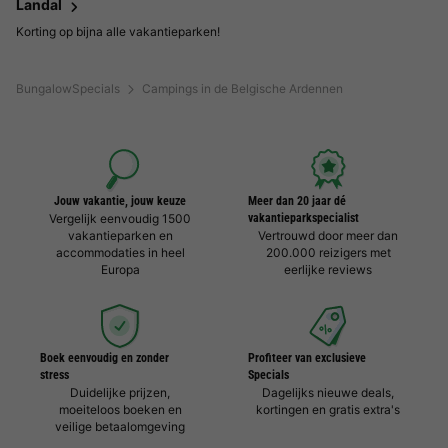
Landal
Korting op bijna alle vakantieparken!
BungalowSpecials
Campings in de Belgische Ardennen
Jouw vakantie, jouw keuze
Meer dan 20 jaar dé
Vergelijk eenvoudig 1500
vakantieparkspecialist
vakantieparken en
Vertrouwd door meer dan
accommodaties in heel
200.000 reizigers met
Europa
eerlijke reviews
Boek eenvoudig en zonder
Profiteer van exclusieve
stress
Specials
Duidelijke prijzen,
Dagelijks nieuwe deals,
moeiteloos boeken en
kortingen en gratis extra's
veilige betaalomgeving