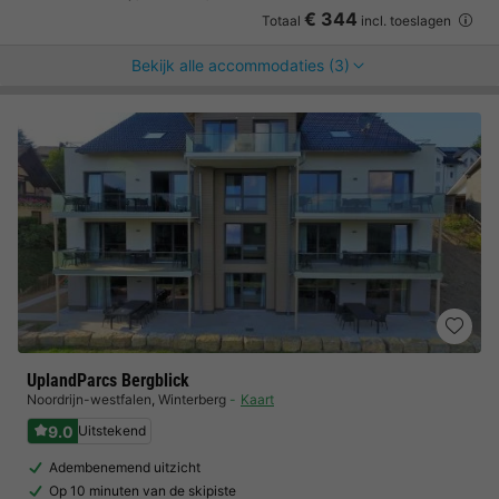
€ 344
Totaal
incl. toeslagen
Bekijk alle accommodaties (3)
UplandParcs Bergblick
Noordrijn-westfalen
,
Winterberg
Kaart
9.0
Uitstekend
Adembenemend uitzicht
Op 10 minuten van de skipiste