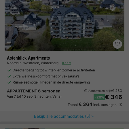
Astenblick Apartments
Noordrijn-westfalen
,
Winterberg
Kaart
Directe toegang tot winter- en zomerse activiteiten
Extra wellness-comfort met privé-sauna’s
Ruime eetmogelijkheden in de directe omgeving
APPARTEMENT 6 personen
€ 433
Aanbevolen prijs:
€ 346
Van 7 tot 10 sep, 3 nachten, Vanaf
-20%
€ 364
Totaal
incl. toeslagen
Bekijk alle accommodaties (5)