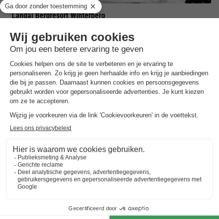
Landal Bergresort Winterberg
Noordrijn-westfalen
,
Winterberg
Kaart
8.5
Zeer goed
Aan de rand van Winterberg
Kleinschalig complex met nieuwe appartementen
Zowel in de zomer als winter een heerlijke…
APPARTEMENT 4 personen
€ 205,42
Van 10 tot 13 nov, 3 nachten, Vanaf
€ 295,32
Totaal
incl. toeslagen
Bekijk alle accommodaties (3)
Trustpilot beoordelingen
Al 10.064+ reizigers gingen je voor! —
„Al
vakantie bij het boeken“
(Emy) ·
4.5 / 5 op
Trustpilot