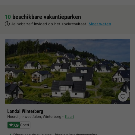
10
beschikbare vakantieparken
Je hebt zelf invloed op het zoekresultaat.
Meer weten
Landal Winterberg
Noordrijn-westfalen
,
Winterberg
Kaart
7.9
Goed
Direct aan de skipistes - ideale winterbestemming…