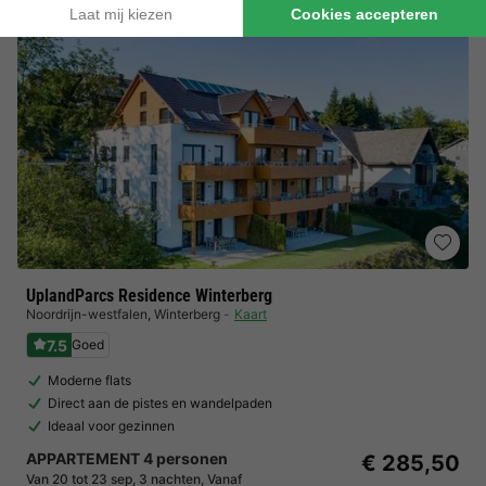
UplandParcs Residence Winterberg
Noordrijn-westfalen
,
Winterberg
Kaart
7.5
Goed
Moderne flats
Direct aan de pistes en wandelpaden
Ideaal voor gezinnen
APPARTEMENT 4 personen
€ 285,50
Van 20 tot 23 sep, 3 nachten, Vanaf