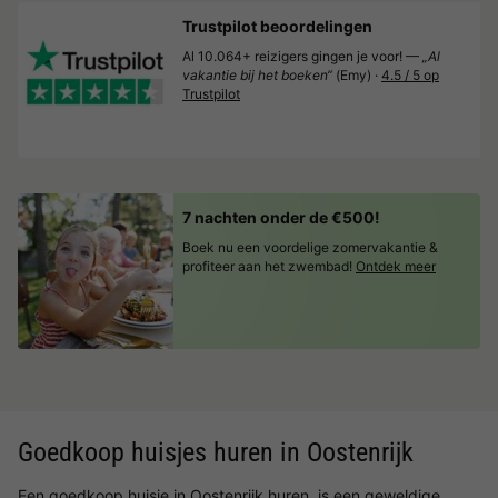
Trustpilot beoordelingen
Al 10.064+ reizigers gingen je voor! —
„Al
vakantie bij het boeken“
(Emy) ·
4.5 / 5 op
Trustpilot
7 nachten onder de €500!
Boek nu een voordelige zomervakantie &
profiteer aan het zwembad!
Ontdek meer
Goedkoop huisjes huren in Oostenrijk
Een goedkoop huisje in Oostenrijk huren, is een geweldige