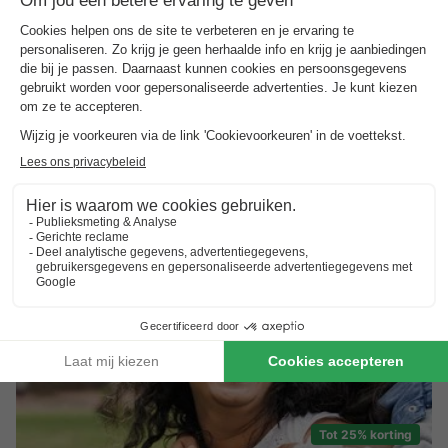
tijd plant, heeft vaak de beste kans op aantrekkelijke prijzen en
een ruime keuze aan accommodaties. Vooral tijdens de
vakantieperiodes is het de moeite waard om op tijd naar
geschikte aanbiedingen te zoeken. Maar ook voor last-minute
boekers zijn er regelmatig geweldige
last minute
vakantieparken
, waarmee je spontaan en goedkoop op
vakantie kunt.
Verrassende
vakantiepark aanbiedingen
Tot 25% korting