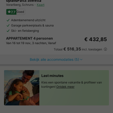
UplandParcs Silvretta
Vorarlberg
,
Schruns
Kaart
7.7
Goed
Adembenemend uitzicht
Garage parkeerplaats & sauna
Ski- en fietsberging
APPARTEMENT 4 personen
€ 432,85
Van 16 tot 19 nov, 3 nachten, Vanaf
€ 516,35
Totaal
incl. toeslagen
Bekijk alle accommodaties (5)
Last minutes
Kies een spontane vakantie & profiteer van
kortingen!
Ontdek meer