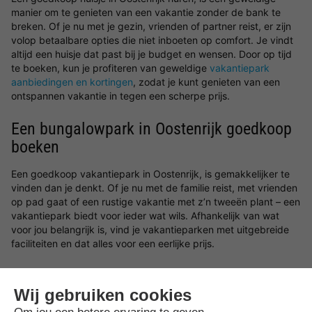
manier om te genieten van een vakantie zonder de bank te
breken. Of je nu met je gezin, vrienden of partner reist, er zijn
volop betaalbare opties die niet inboeten op comfort. Je vindt
altijd een huisje dat past bij je budget en wensen. Door op tijd
te boeken, kun je profiteren van geweldige
vakantiepark
aanbiedingen en kortingen
, zodat je kunt genieten van een
ontspannen vakantie in tegen een scherpe prijs.
Een bungalowpark in Oostenrijk goedkoop
boeken
Een goedkoop vakantiepark in Oostenrijk, is gemakkelijker te
vinden dan je denkt. Of je nu met de familie reist, met vrienden
op pad gaat of een rustige vakantie met z’n tweeën plant – een
vakantiepark biedt voor ieder wat wils. Afhankelijk van wat
voor jou belangrijk is, vind je vakantieparken met uitgebreide
faciliteiten en dat alles voor een eerlijke prijs.
Goedkope vakantie in Oostenrijk boeken
Een goedkope vakantie in Oostenrijk is geen toeval – wie op