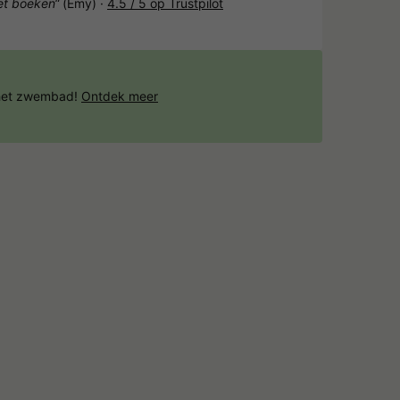
het boeken“
(Emy) ·
4.5 / 5 op Trustpilot
 het zwembad!
Ontdek meer