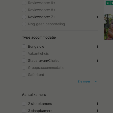
Reviewscore: 9+
Reviewscore: 8+
Reviewscore: 7+
1
Nog geen beoordeling
Type accommodatie
Bungalow
1
Vakantiehuis
Stacaravan/Chalet
1
Groepsaccommodatie
Safaritent
Zie meer
Aantal kamers
2 slaapkamers
1
3 slaapkamers
1