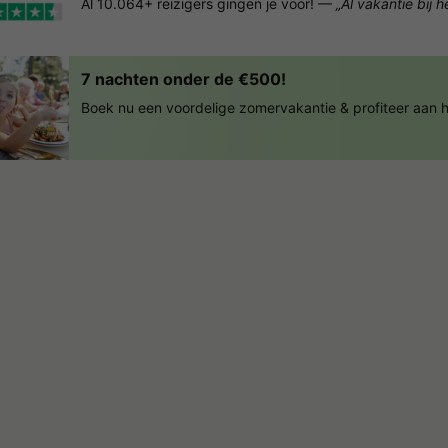
Al 10.064+ reizigers gingen je voor! —
„Al vakantie bij 
7 nachten onder de €500!
Boek nu een voordelige zomervakantie & profiteer aan