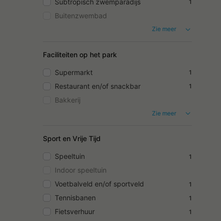
Subtropisch zwemparadijs
1
Buitenzwembad
Zie meer
Faciliteiten op het park
Supermarkt
1
Restaurant en/of snackbar
1
Bakkerij
Zie meer
Sport en Vrije Tijd
Speeltuin
1
Indoor speeltuin
Voetbalveld en/of sportveld
1
Tennisbanen
1
Fietsverhuur
1