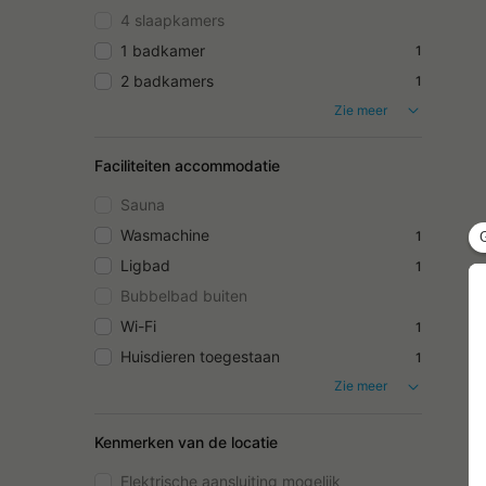
4 slaapkamers
1 badkamer
1
2 badkamers
1
Zie meer
Faciliteiten accommodatie
Sauna
Wasmachine
1
Ligbad
1
Bubbelbad buiten
Wi-Fi
1
Huisdieren toegestaan
1
Zie meer
Kenmerken van de locatie
Elektrische aansluiting mogelijk