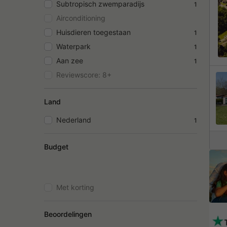
Subtropisch zwemparadijs
1
Airconditioning
Huisdieren toegestaan
1
Waterpark
1
Aan zee
1
Reviewscore: 8+
Land
Nederland
1
Budget
Met korting
Beoordelingen