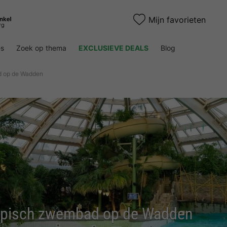
Mijn favorieten
es
Zoek op thema
EXCLUSIEVE DEALS
Blog
d op de Wadden
ropisch zwembad op de Wadden