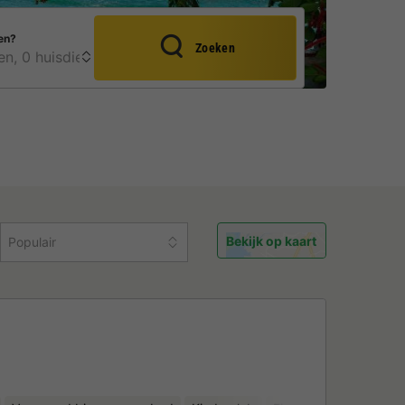
en?
Zoeken
Bekijk op kaart
Populair