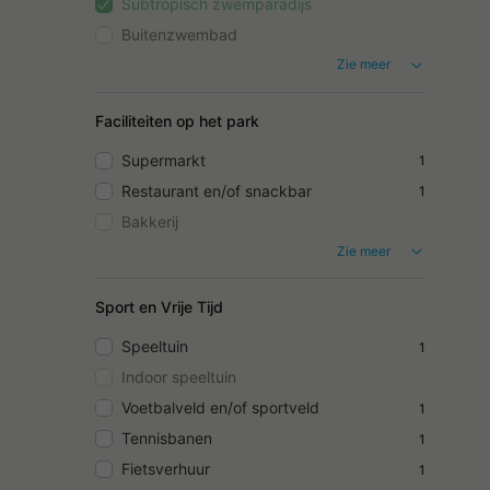
Subtropisch zwemparadijs
Buitenzwembad
Zie meer
Faciliteiten op het park
Supermarkt
1
Restaurant en/of snackbar
1
Bakkerij
Zie meer
Sport en Vrije Tijd
Speeltuin
1
Indoor speeltuin
Voetbalveld en/of sportveld
1
Tennisbanen
1
Fietsverhuur
1