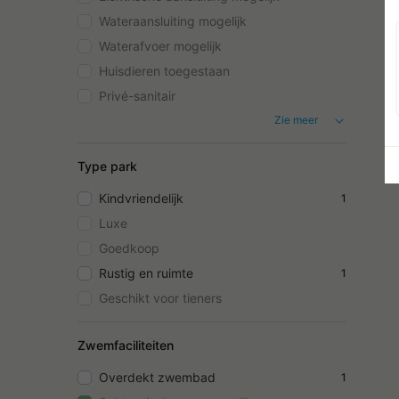
Wateraansluiting mogelijk
Waterafvoer mogelijk
Huisdieren toegestaan
Privé-sanitair
Zie meer
Type park
Kindvriendelijk
1
Luxe
Goedkoop
Rustig en ruimte
1
Geschikt voor tieners
Zwemfaciliteiten
Overdekt zwembad
1