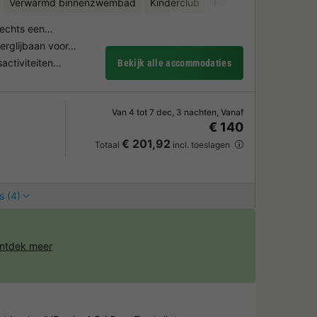
Verwarmd binnenzwembad
Kinderclub
Fietsverhuur
Watera
slechts een…
rglijbaan voor…
sactiviteiten…
Bekijk alle accommodaties
Van 4 tot 7 dec, 3 nachten, Vanaf
€ 140
€ 201,92
Totaal
incl. toeslagen
s (4)
ntdek meer