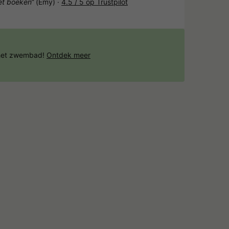
het boeken“
(Emy) ·
4.5 / 5 op Trustpilot
 het zwembad!
Ontdek meer