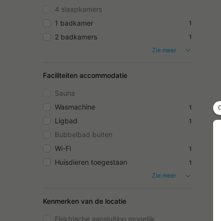
4 slaapkamers
1 badkamer
1
2 badkamers
1
Zie meer
Faciliteiten accommodatie
Sauna
Wasmachine
1
Ligbad
1
Bubbelbad buiten
Wi-Fi
1
Huisdieren toegestaan
1
Zie meer
Kenmerken van de locatie
Elektrische aansluiting mogelijk