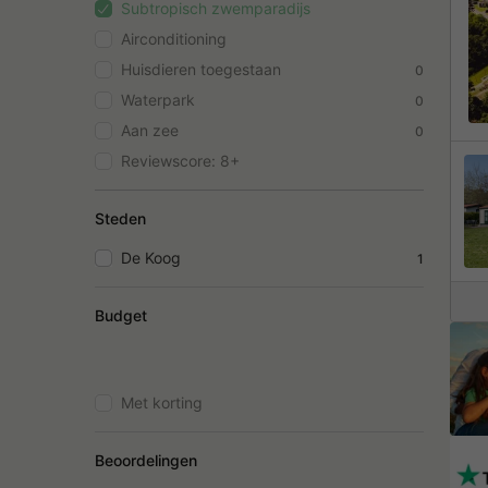
Subtropisch zwemparadijs
Airconditioning
Huisdieren toegestaan
0
Waterpark
0
Aan zee
0
Reviewscore: 8+
Steden
De Koog
1
Budget
Met korting
Beoordelingen