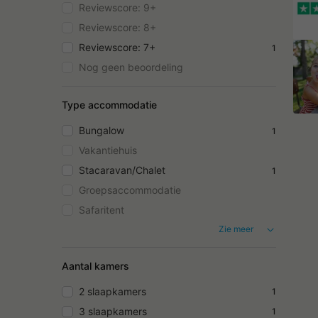
Reviewscore: 9+
Reviewscore: 8+
Reviewscore: 7+
1
Nog geen beoordeling
Type accommodatie
Bungalow
1
Vakantiehuis
Stacaravan/Chalet
1
Groepsaccommodatie
Safaritent
Zie meer
Aantal kamers
2 slaapkamers
1
3 slaapkamers
1