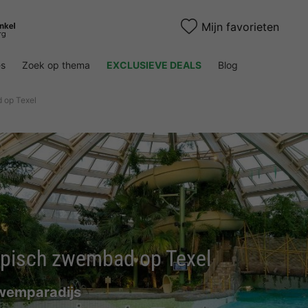
Mijn favorieten
es
Zoek op thema
EXCLUSIEVE DEALS
Blog
 op Texel
opisch zwembad op Texel
zwemparadijs