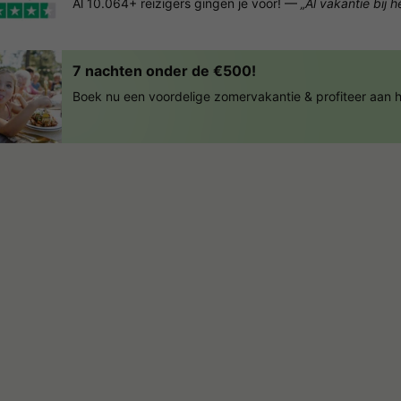
Al 10.064+ reizigers gingen je voor! —
„Al vakantie bij 
7 nachten onder de €500!
Boek nu een voordelige zomervakantie & profiteer aan