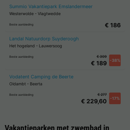
Summio Vakantiepark Emslandermeer
Westerwolde
-
Vlagtwedde
€ 186
Beste aanbieding
Landal Natuurdorp Suyderoogh
Het hogeland
-
Lauwersoog
€ 309
Beste aanbieding
-38%
€ 189
Vodatent Camping de Beerte
Oldambt
-
Beerta
€ 277
Beste aanbieding
-17%
€ 229,60
Vakantieparken met zwembad in