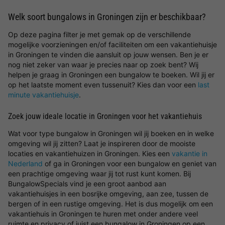
Welk soort bungalows in Groningen zijn er beschikbaar?
Op deze pagina filter je met gemak op de verschillende
mogelijke voorzieningen en/of faciliteiten om een vakantiehuisje
in Groningen te vinden die aansluit op jouw wensen. Ben je er
nog niet zeker van waar je precies naar op zoek bent? Wij
helpen je graag in Groningen een bungalow te boeken. Wil jij er
op het laatste moment even tussenuit? Kies dan voor een
last
minute vakantiehuisje
.
Zoek jouw ideale locatie in Groningen voor het vakantiehuis
Wat voor type bungalow in Groningen wil jij boeken en in welke
omgeving wil jij zitten? Laat je inspireren door de mooiste
locaties en vakantiehuizen in Groningen. Kies een
vakantie in
Nederland
of ga in Groningen voor een bungalow en geniet van
een prachtige omgeving waar jij tot rust kunt komen. Bij
BungalowSpecials vind je een groot aanbod aan
vakantiehuisjes in een bosrijke omgeving, aan zee, tussen de
bergen of in een rustige omgeving. Het is dus mogelijk om een
vakantiehuis in Groningen te huren met onder andere veel
ruimte en privacy of juist een bungalow in Groningen op een