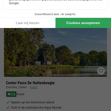
Toon prijzen
Center Parcs De Huttenheugte
Drenthe
,
Dalen
Kaart
7.5
Goed
Spelen op het Adventure Island
Duik in de subtropische Aqua Mundo