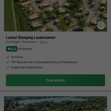
Landal Glamping Lauwersmeer
Groningen
,
Vierhuizen
Kaart
6.9
Voldoende
Autoloos
TIP: Bezoek het zeehondencentrum Pieterburen
Uitgeruste safaritenten
Toon prijzen