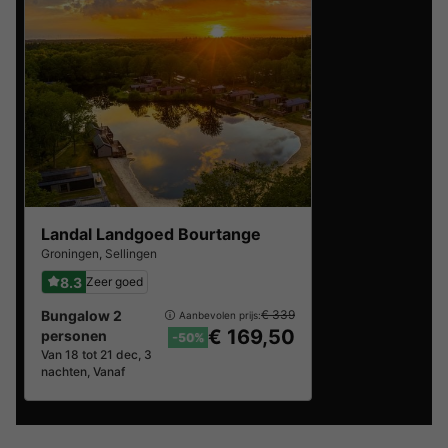
Landal Landgoed Bourtange
Groningen
,
Sellingen
8.3
Zeer goed
Bungalow 2
€ 339
Aanbevolen prijs:
€ 169,50
personen
-50%
Van 18 tot 21 dec, 3
nachten, Vanaf