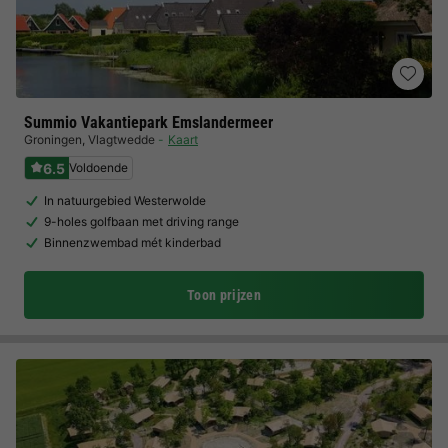
Summio Vakantiepark Emslandermeer
Groningen
,
Vlagtwedde
Kaart
6.5
Voldoende
In natuurgebied Westerwolde
9-holes golfbaan met driving range
Binnenzwembad mét kinderbad
Toon prijzen