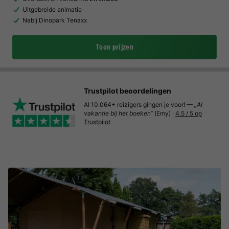
Uitgebreide animatie
Nabij Dinopark Tenaxx
Toon prijzen
Trustpilot beoordelingen
Al 10.064+ reizigers gingen je voor! —
„Al
vakantie bij het boeken“
(Emy) ·
4.5 / 5 op
Trustpilot