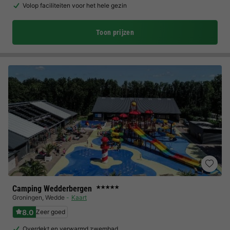
Volop faciliteiten voor het hele gezin
Toon prijzen
Camping Wedderbergen
★★★★★
Groningen
,
Wedde
Kaart
8.0
Zeer goed
Overdekt en verwarmd zwembad