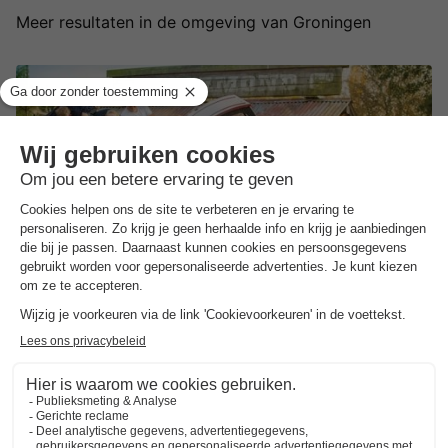
Meer resultaten in de omgeving van Groningen
Attractie- & Vakantiepark Slagharen
Overijssel
,
Slagharen
Kaart
7.4
Goed
Gratis toegang tot het attractiepark
Waterpret in waterpark Aqua Mexicana!
Unieke vakantiehuisjes