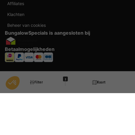
Affiliates
Klachten
Beheer van cookies
BungalowSpecials is aangesloten bij
Betaalmogelijkheden
1
Filter
Kaart
Taal veranderen
Door te boeken bij BungalowSpecials profiteer je van meer dan 20 jaar ervaring en
een ruim aanbod aan vakantieverblijven. Alle prijzen zijn actuele vanaf prijzen en
worden per accommodatie o.b.v. plaats- en beschikbaarheid weergegeven. Deze
prijzen zijn inclusief btw en exclusief reserveringskosten, verplichte toeslagen per
persoon (per nacht) en eventuele toeristenbelasting. Door middel van cookies willen
Waar ga je heen?
wij je zo goed mogelijk van dienst zijn.