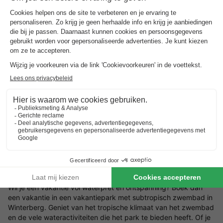
Kijk naar extra faciliteiten
: veel
vakantieparken met
subtropisch zwembad
bieden ook andere leuke
voorzieningen zoals speeltuinen, sportscholen of
wellnessfaciliteiten. Kies een
kindvriendelijk vakantiepark
dat
aansluit bij de wensen van jouw gezin of reisgezelschap.
Boek tijdens rustige periodes
: als je wilt genieten van het
zwembad zonder drukte, probeer dan buiten het
hoogseizoen te boeken. Zo kun je volop genieten van de
wateractiviteiten zonder lange wachttijden.
Vergeet je zwemaccessoires niet
: zorg ervoor dat je
handdoeken, zwemkleding en duikbril meeneemt, zodat je
het meeste uit het subtropisch zwembad haalt.
Boek een vakantie op een vakantiepark met
subtropisch zwembad in Winterberg
Wil je een vakantie vol waterpret en ontspanning? Boek dan
een vakantie in een vakantiepark met subtropisch zwembad in
Winterberg. Geniet van het tropische klimaat van het zwembad
en de vele wateractiviteiten die het park te bieden heeft. Of je