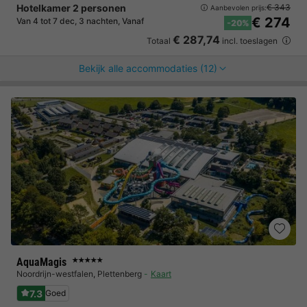
Hotelkamer 2 personen
€ 343
Aanbevolen prijs:
€ 274
Van 4 tot 7 dec, 3 nachten, Vanaf
-20%
€ 287,74
Totaal
incl. toeslagen
Bekijk alle accommodaties (12)
AquaMagis
★★★★★
Noordrijn-westfalen
,
Plettenberg
Kaart
7.3
Goed